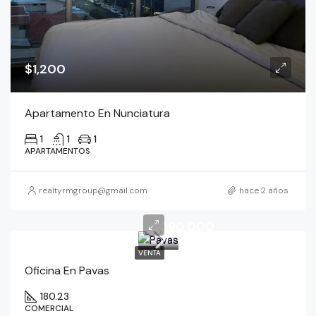
$1,200
Apartamento En Nunciatura
1
1
1
APARTAMENTOS
realtyrmgroup@gmail.com
hace 2 años
$390,000
VENTA
Oficina En Pavas
180.23
COMERCIAL