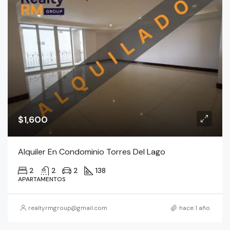
$1,600
Alquiler En Condominio Torres Del Lago
2
2
2
138
APARTAMENTOS
realtyrmgroup@gmail.com
hace 1 año