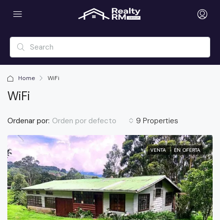
Home
WiFi
WiFi
Ordenar por:
9 Properties
Orden por defecto
VENTA
EN OFERTA