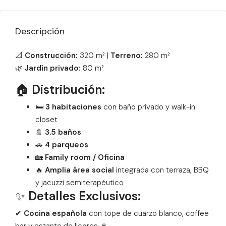
Descripción
📐
Construcción:
320 m² |
Terreno:
280 m²
🌿
Jardín privado:
80 m²
🏠
Distribución:
🛏
3 habitaciones
con baño privado y walk-in
closet
🚿
3.5 baños
🚗
4 parqueos
🏡
Family room / Oficina
🔥
Amplia área social
integrada con terraza, BBQ
y jacuzzi semiterapéutico
✨
Detalles Exclusivos:
✔
Cocina española
con tope de cuarzo blanco, coffee
bar y estante de licores 🍷