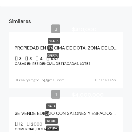
Similares
$410,000
VENTA
PROPIEDAD EN LA CIMA DE DOTA, ZONA DE LOS SANTOS
EN
OFERTA
3
3
4
100
CASAS EN RESIDENCIAL, DESTACADAS, LOTES
realtyrmgroup@gmail.com
hace 1 año
$4,000,000
BAJA
SE VENDE EDIFICIO CON SALONES Y ESPACIOS COMUNES
DE
PRECIO
12
2000
VENTA
COMERCIAL, DESTACADAS