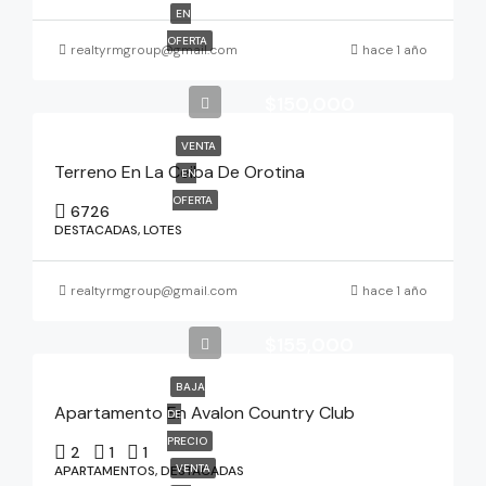
EN
OFERTA
realtyrmgroup@gmail.com
hace 1 año
$150,000
VENTA
Terreno En La Ceiba De Orotina
EN
OFERTA
6726
DESTACADAS, LOTES
realtyrmgroup@gmail.com
hace 1 año
$155,000
BAJA
Apartamento En Avalon Country Club
DE
PRECIO
2
1
1
VENTA
APARTAMENTOS, DESTACADAS